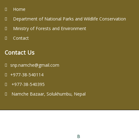
Home
Department of National Parks and Wildlife Conservation
Ministry of Forests and Environment
Contact
Contact Us
snp.namche@gmail.com
+977-38-540114
+977-38-540395
Namche Bazaar, Solukhumbu, Nepal
Copyright © 2026. Sagarmatha National Park Office. All Rights
Reserved.
Design By :
B
igo